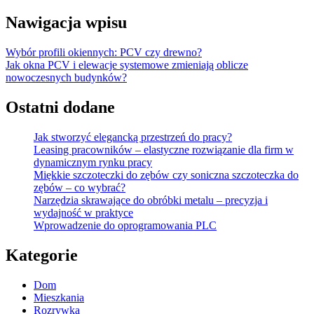
Nawigacja wpisu
Wybór profili okiennych: PCV czy drewno?
Jak okna PCV i elewacje systemowe zmieniają oblicze
nowoczesnych budynków?
Ostatni dodane
Jak stworzyć elegancką przestrzeń do pracy?
Leasing pracowników – elastyczne rozwiązanie dla firm w
dynamicznym rynku pracy
Miękkie szczoteczki do zębów czy soniczna szczoteczka do
zębów – co wybrać?
Narzędzia skrawające do obróbki metalu – precyzja i
wydajność w praktyce
Wprowadzenie do oprogramowania PLC
Kategorie
Dom
Mieszkania
Rozrywka