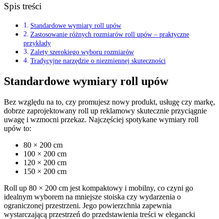
Spis treści
Standardowe wymiary roll upów
Zastosowanie różnych rozmiarów roll upów – praktyczne
przykłady
Zalety szerokiego wyboru rozmiarów
Tradycyjne narzędzie o niezmiennej skuteczności
Standardowe wymiary roll upów
Bez względu na to, czy promujesz nowy produkt, usługę czy markę,
dobrze zaprojektowany roll up reklamowy skutecznie przyciągnie
uwagę i wzmocni przekaz. Najczęściej spotykane wymiary roll
upów to:
80 × 200 cm
100 × 200 cm
120 × 200 cm
150 × 200 cm
Roll up 80 × 200 cm jest kompaktowy i mobilny, co czyni go
idealnym wyborem na mniejsze stoiska czy wydarzenia o
ograniczonej przestrzeni. Jego powierzchnia zapewnia
wystarczającą przestrzeń do przedstawienia treści w elegancki