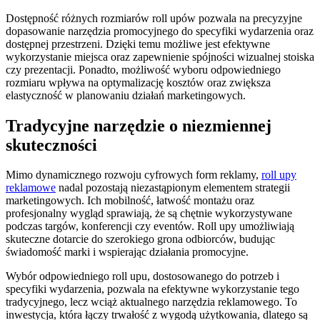
Dostępność różnych rozmiarów roll upów pozwala na precyzyjne
dopasowanie narzędzia promocyjnego do specyfiki wydarzenia oraz
dostępnej przestrzeni. Dzięki temu możliwe jest efektywne
wykorzystanie miejsca oraz zapewnienie spójności wizualnej stoiska
czy prezentacji. Ponadto, możliwość wyboru odpowiedniego
rozmiaru wpływa na optymalizację kosztów oraz zwiększa
elastyczność w planowaniu działań marketingowych.
Tradycyjne narzędzie o niezmiennej
skuteczności
Mimo dynamicznego rozwoju cyfrowych form reklamy,
roll upy
reklamowe
nadal pozostają niezastąpionym elementem strategii
marketingowych. Ich mobilność, łatwość montażu oraz
profesjonalny wygląd sprawiają, że są chętnie wykorzystywane
podczas targów, konferencji czy eventów. Roll upy umożliwiają
skuteczne dotarcie do szerokiego grona odbiorców, budując
świadomość marki i wspierając działania promocyjne.
Wybór odpowiedniego roll upu, dostosowanego do potrzeb i
specyfiki wydarzenia, pozwala na efektywne wykorzystanie tego
tradycyjnego, lecz wciąż aktualnego narzędzia reklamowego. To
inwestycja, która łączy trwałość z wygodą użytkowania, dlatego są