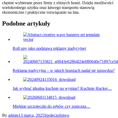
chętnie wybierane przez firmy z różnych branż. Dzięki możliwości
wielokrotnego użytku oraz łatwego transportu stanowią
ekonomiczne i praktyczne rozwiązanie na lata.
Podobne artykuły
Roll upy jako podstawa reklamy tradycyjnej
Reklama tradycyjna – w jakich branżach nadal się sprawdza?
Jak wybrać idealną kuchnię na wymiar? Kuchnie Hacker…
Miękkie szczoteczki do zębów czy soniczna…
By
admin
13 marca, 2025
Społeczeństwo